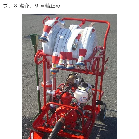
プ、８.媒介、９.車輪止め