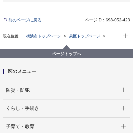
前のページに戻る
ページID：698-052-423
現在位
現在位置
横浜市トップページ
泉区トップページ
防災・防犯
防災・災害
延焼火災防止対策（感震ブレーカー・軽可搬ポンプ・
スタンドパイプ）
ページトップへ
区のメニュー
開く
防災・防犯
開く
くらし・手続き
開く
子育て・教育