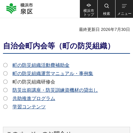
横浜市
検索
メニュー
トップ
最終更新日 2026年7月30日
自治会町内会等（町の防災組織）
〇
町の防災組織活動費補助金
〇
町の防災組織運営マニュアル・事例集
〇 町の防災組織研修会
〇
防災出前講座・防災訓練資機材の貸出し
〇
共助推進プログラム
〇
学習コンテンツ