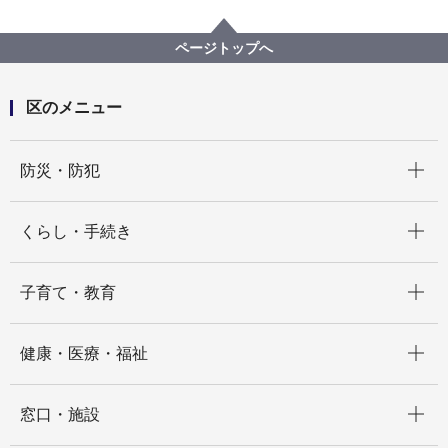
防災・防犯
防災・災害
自治会町内会等（町の防災組織）
ページトップへ
区のメニュー
開く
防災・防犯
開く
くらし・手続き
開く
子育て・教育
開く
健康・医療・福祉
開く
窓口・施設