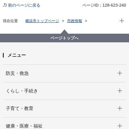
前のページに戻る
ページID：128-623-240
現在位
現在位置
横浜市トップページ
市政情報
広報・広聴・報道
記者発表
みどり環境局
記者発表 2022年度
横浜市風力発電所（ハマウィング）電気の地産地消を
ページトップへ
開始～市内の事業者へ、ハマウィング電気を供給／協
賛事業者「ハマウィングサポーター」決定！～
メニュー
開く
防災・救急
開く
くらし・手続き
開く
子育て・教育
開く
健康・医療・福祉