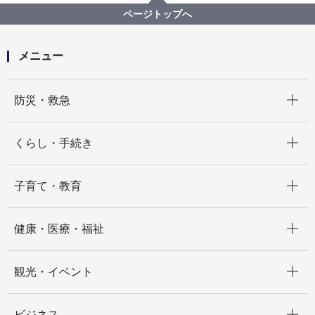
第37回横浜みどりアップ計画市民推進会議を開催しま
ページトップへ
す
メニュー
開く
防災・救急
開く
くらし・手続き
開く
子育て・教育
開く
健康・医療・福祉
開く
観光・イベント
開く
ビジネス