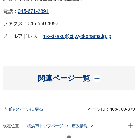
電話：
045-671-2891
ファクス：045-550-4093
メールアドレス：
mk-kikaku@city.yokohama.lg.jp
開く
関連ページ一覧
前のページに戻る
ページID：468-700-379
現在位
現在位置
横浜市トップページ
市政情報
広報・広聴・報道
記者発表
みどり環境局
記者発表 2022年度