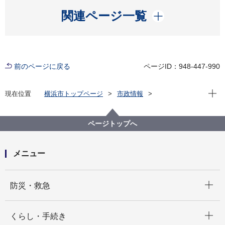
開く
関連ページ一覧
前のページに戻る
ページID：948-447-990
現在位
現在位置
横浜市トップページ
市政情報
広報・広聴・報道
記者発表
みどり環境局
記者発表 2022年度
第51回横浜花き展覧会を開催します！
ページトップへ
メニュー
開く
防災・救急
開く
くらし・手続き