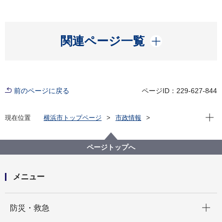
開く
関連ページ一覧
前のページに戻る
ページID：229-627-844
現在位
現在位置
横浜市トップページ
市政情報
広報・広聴・報道
記者発表
みどり環境局
記者発表 2022年度
「大通り公園（１区～３区）パークマネジメントプラ
ページトップへ
ンを策定しました！」
メニュー
開く
防災・救急