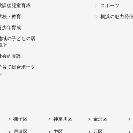
放課後児童育成
スポーツ
学校・教育
横浜の魅力発
青少年育成
地域の子どもの居
場所
社会的養護
子育て総合ポータ
ル
磯子区
神奈川区
金沢区
戸塚区
中区
西区