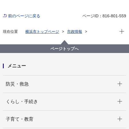
前のページに戻る
ページID：816-801-559
現在位
現在位置
横浜市トップページ
市政情報
広報・広聴・報道
記者発表
みどり環境局
記者発表 2022年度
横浜市公園愛護会で初！！ 大原西公園愛護会が緑化
ページトップへ
推進運動功労者内閣総理大臣表彰を受けました
メニュー
開く
防災・救急
開く
くらし・手続き
開く
子育て・教育