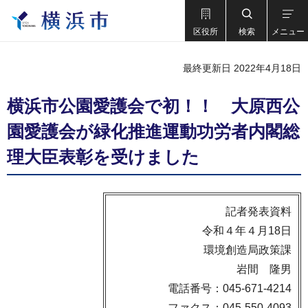
区役所
検索
メニュー
最終更新日 2022年4月18日
横浜市公園愛護会で初！！ 大原西公
園愛護会が緑化推進運動功労者内閣総
理大臣表彰を受けました
記者発表資料
令和４年４月18日
環境創造局政策課
岩間 隆男
電話番号：045-671-4214
ファクス：045-550-4093