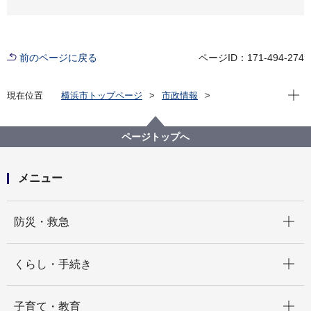
前のページに戻る
ページID：171-494-274
現在位
現在位置
横浜市トップページ
市政情報
広報・広聴・報道
記者発表
みどり環境局
記者発表 2022年度
【記者発表】ウクライナの動物園を支援するためよこ
ページトップへ
はまのどうぶつえんで募金箱を再度設置します
メニュー
開く
防災・救急
開く
くらし・手続き
開く
子育て・教育