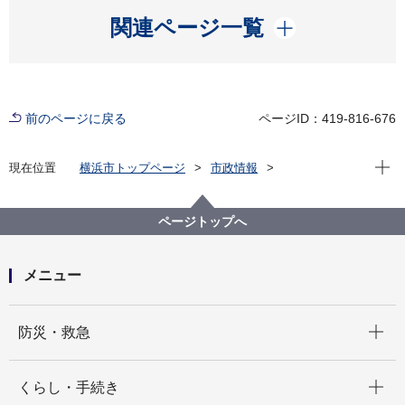
開く
関連ページ一覧
前のページに戻る
ページID：419-816-676
現在位
現在位置
横浜市トップページ
市政情報
広報・広聴・報道
記者発表
脱炭素・GREEN×EXPO推進局
記者発表 2024年度
ページトップへ
－市内中小企業向け－脱炭素ガイドライン（実践編）
を作成しました！
メニュー
開く
防災・救急
開く
くらし・手続き