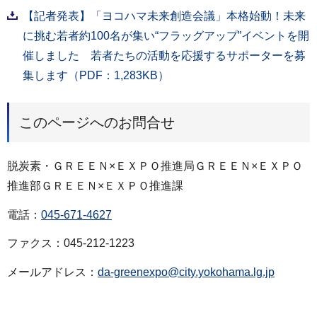
【記者発表】「ヨコハマ未来創造会議」本格始動！未来
に挑む若者約100名が集い“フラッグアップ”イベントを開
催しました 若者たちの活動を応援するサポーターを募
集します（PDF：1,283KB）
このページへのお問合せ
脱炭素・ＧＲＥＥＮ×ＥＸＰＯ推進局ＧＲＥＥＮ×ＥＸＰＯ
推進部ＧＲＥＥＮ×ＥＸＰＯ推進課
電話：
045-671-4627
ファクス：045-212-1223
メールアドレス：
da-greenexpo@city.yokohama.lg.jp