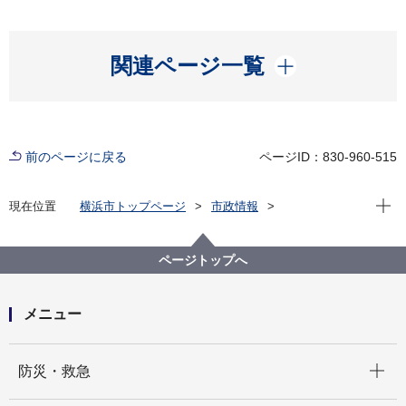
開く
関連ページ一覧
前のページに戻る
ページID：830-960-515
現在位
現在位置
横浜市トップページ
市政情報
広報・広聴・報道
記者発表
脱炭素・GREEN×EXPO推進局
記者発表 2024年度
ページトップへ
「ヨコハマ未来創造会議」本格始動！未来に挑む若者
約100名が集い“フラッグアップ”イベントを開催しまし
た 若者たちの活動を応援するサポーターを募集しま
メニュー
す
開く
防災・救急