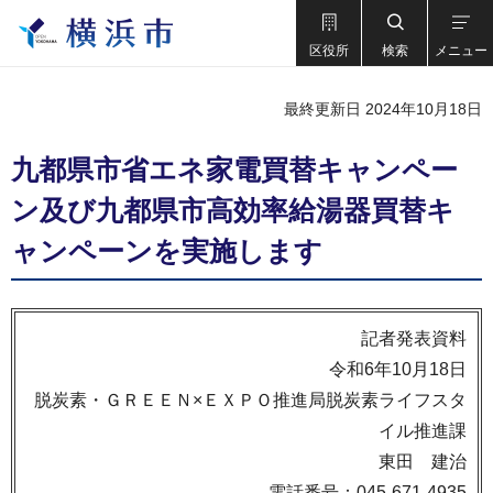
区役所
検索
メニュー
最終更新日 2024年10月18日
九都県市省エネ家電買替キャンペー
ン及び九都県市高効率給湯器買替キ
ャンペーンを実施します
記者発表資料
令和6年10月18日
脱炭素・ＧＲＥＥＮ×ＥＸＰＯ推進局脱炭素ライフスタ
イル推進課
東田 建治
電話番号：045-671-4935