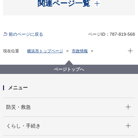
開く
関連ページ一覧
前のページに戻る
ページID：787-819-568
現在位
現在位置
横浜市トップページ
市政情報
広報・広聴・報道
記者発表
脱炭素・GREEN×EXPO推進局
記者発表 2024年度
ページトップへ
九都県市省エネ家電買替キャンペーン及び九都県市高
効率給湯器買替キャンペーンを実施します
メニュー
開く
防災・救急
開く
くらし・手続き