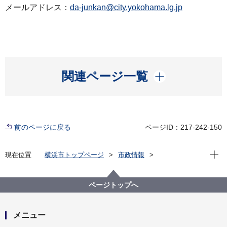
メールアドレス：
da-junkan@city.yokohama.lg.jp
開く
関連ページ一覧
前のページに戻る
ページID：217-242-150
現在位
現在位置
横浜市トップページ
市政情報
広報・広聴・報道
記者発表
脱炭素・GREEN×EXPO推進局
記者発表 2024年度
ページトップへ
横浜市、JAL、ダイエーが連携し、家庭から出る廃食
油の本格回収を開始します！
メニュー