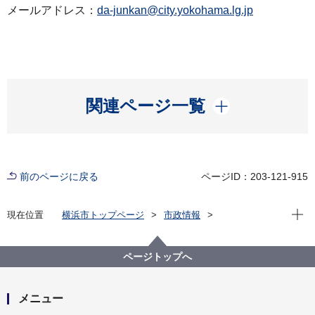
メールアドレス：
da-junkan@city.yokohama.lg.jp
開く
関連ページ一覧
前のページに戻る
ページID：203-121-915
現在位
現在位置
横浜市トップページ
市政情報
広報・広聴・報道
記者発表
脱炭素・GREEN×EXPO推進局
記者発表 2024年度
ページトップへ
令和６年度 脱炭素先行地域みなとみらい２１地区７施
設で省エネ・再エネ設備の整備を実施
メニュー