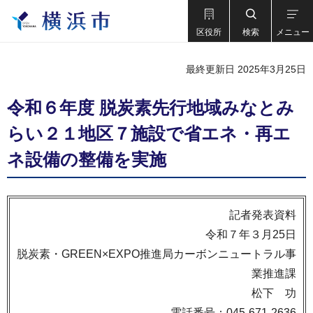
区役所
検索
メニュー
最終更新日 2025年3月25日
令和６年度 脱炭素先行地域みなとみ
らい２１地区７施設で省エネ・再エ
ネ設備の整備を実施
記者発表資料
令和７年３月25日
脱炭素・GREEN×EXPO推進局カーボンニュートラル事
業推進課
松下 功
電話番号：045-671-2636