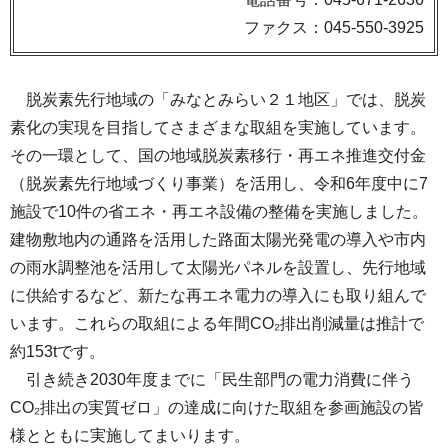
ファクス：045-550-3925
脱炭素先行地域の「みなとみらい２１地区」では、脱炭
素化の実現を目指してさまざまな取組を実施しています。
その一環として、国の地域脱炭素移行・再エネ推進交付金
（脱炭素先行地域づくり事業）を活用し、令和6年度中に7
施設で10件の省エネ・再エネ設備の整備を実施しました。
建物敷地内の通路を活用した路面太陽光発電の導入や市内
の雨水調整池を活用して太陽光パネルを設置し、先行地域
に供給するなど、新たな再エネ電力の導入にも取り組んで
います。これらの取組による年間CO₂排出削減量は推計で
約153tです。
引き続き2030年度までに「民生部門の電力消費に伴う
CO₂排出の実質ゼロ」の達成に向けた取組を参画施設の皆
様とともに実施してまいります。