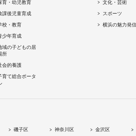
保育・幼児教育
文化・芸術
放課後児童育成
スポーツ
学校・教育
横浜の魅力発
青少年育成
地域の子どもの居
場所
社会的養護
子育て総合ポータ
ル
磯子区
神奈川区
金沢区