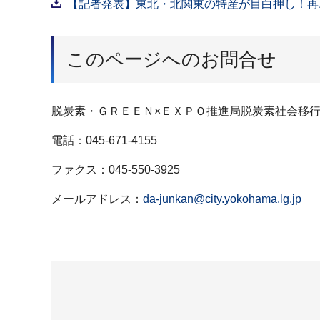
【記者発表】東北・北関東の特産が目白押し！再エ
このページへのお問合せ
脱炭素・ＧＲＥＥＮ×ＥＸＰＯ推進局脱炭素社会移
電話：045-671-4155
ファクス：045-550-3925
メールアドレス：
da-junkan@city.yokohama.lg.jp