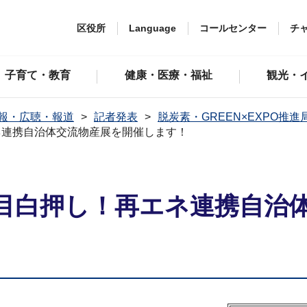
区役所
Language
コールセンター
チ
子育て・教育
健康・医療・福祉
観光・
報・広聴・報道
記者発表
脱炭素・GREEN×EXPO推進
ネ連携自治体交流物産展を開催します！
目白押し！再エネ連携自治