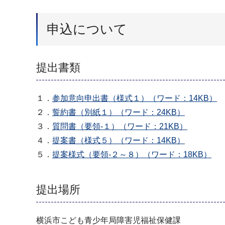
申込について
提出書類
１．
参加意向申出書（様式１）（ワード：14KB）
２．
誓約書（別紙１）（ワード：24KB）
３．
質問書（要領‐１）（ワード：21KB）
４．
提案書（様式５）（ワード：14KB）
５．
提案様式（要領‐２～８）（ワード：18KB）
提出場所
横浜市こども青少年局障害児福祉保健課