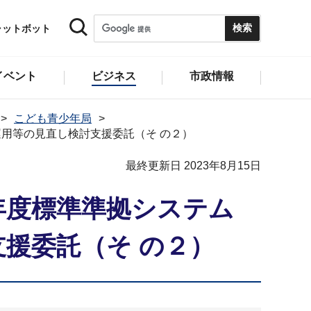
ャットボット
イベント
ビジネス
市政情報
こども青少年局
用等の見直し検討支援委託（そ の２）
最終更新日 2023年8月15日
年度標準準拠システム
援委託（そ の２）