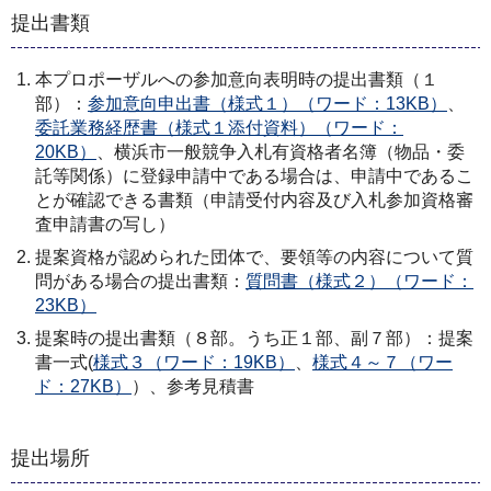
提出書類
本プロポーザルへの参加意向表明時の提出書類（１
部）：
参加意向申出書（様式１）（ワード：13KB）
、
委託業務経歴書（様式１添付資料）（ワード：
20KB）
、横浜市一般競争入札有資格者名簿（物品・委
託等関係）に登録申請中である場合は、申請中であるこ
とが確認できる書類（申請受付内容及び入札参加資格審
査申請書の写し）
提案資格が認められた団体で、要領等の内容について質
問がある場合の提出書類：
質問書（様式２）（ワード：
23KB）
提案時の提出書類（８部。うち正１部、副７部）：提案
書一式(
様式３（ワード：19KB）
、
様式４～７（ワー
ド：27KB）
）、参考見積書
提出場所