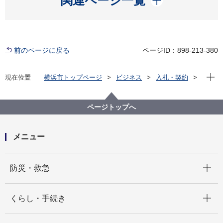
関連ページ一覧
前のページに戻る
ページID：898-213-380
現在位
現在位置
横浜市トップページ
ビジネス
入札・契約
プロポーザル等の発注情報
2023年度
委託
こども青少年局
【契約結果掲載】【公募型プロポーザル】「こども家
ページトップへ
庭センター」設置及び子どもとその家庭への包括的支
援に関する検討業務委託
メニュー
開く
防災・救急
開く
くらし・手続き
開く