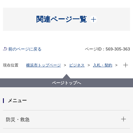
開く
関連ページ一覧
前のページに戻る
ページID：569-305-363
現在位
現在位置
横浜市トップページ
ビジネス
入札・契約
プロポーザル等の発注情報
2023年度
委託
こども青少年局
【入札結果掲載】【公募型指名競争入札】横浜市保育
ページトップへ
所等における給食食材の放射性物質測定業務委託
メニュー
開く
防災・救急
開く