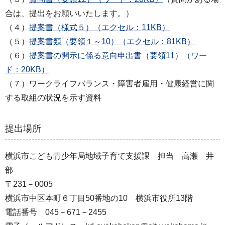
合は、提出をお願いいたします。）
（４）
提案書（様式５）（エクセル：11KB）
（５）
提案書類（要領１～10）（エクセル：81KB）
（６）
提案書の開示に係る意向申出書（要領11）（ワー
ド：20KB）
（７）ワークライフバランス・障害者雇用・健康経営に関
する取組の状況を示す資料
提出場所
横浜市こども青少年局地域子育て支援課 担当 高瀬 井
部
〒231－0005
横浜市中区本町６丁目50番地の10 横浜市役所13階
電話番号 045－671－2455