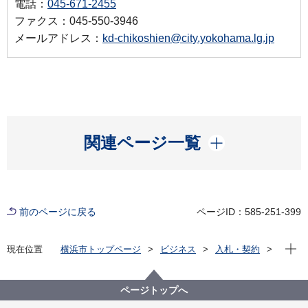
電話：
045-671-2455
ファクス：045-550-3946
メールアドレス：
kd-chikoshien@city.yokohama.lg.jp
開く
関連ページ一覧
前のページに戻る
ページID：585-251-399
現在位
現在位置
横浜市トップページ
ビジネス
入札・契約
プロポーザル等の発注情報
2023年度
委託
こども青少年局
【募集終了】令和５年度にんしんSOSヨコハマ運営等
ページトップへ
業務委託