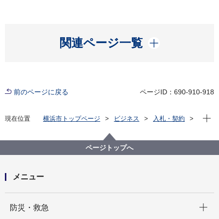
開く
関連ページ一覧
前のページに戻る
ページID：690-910-918
現在位
現在位置
横浜市トップページ
ビジネス
入札・契約
プロポーザル等の発注情報
2023年度
委託
こども青少年局
【入札結果掲載】横浜市保育士相談窓口運営業務委託
ページトップへ
メニュー
開く
防災・救急