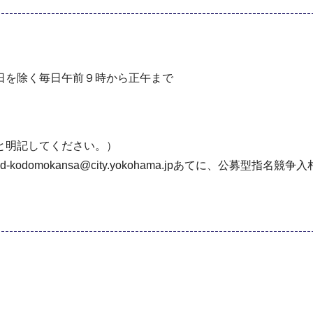
⽇を除く毎⽇午前９時から正午まで
と明記してください。）
omokansa@city.yokohama.jpあてに、公募型指