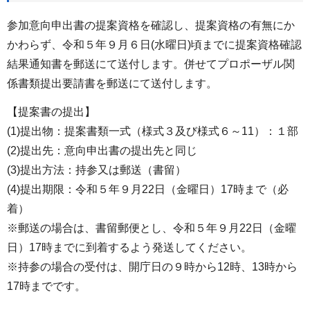
参加意向申出書の提案資格を確認し、提案資格の有無にか
かわらず、令和５年９月６日(水曜日)頃までに提案資格確認
結果通知書を郵送にて送付します。併せてプロポーザル関
係書類提出要請書を郵送にて送付します。
【提案書の提出】
(1)提出物：提案書類一式（様式３及び様式６～11）：１部
(2)提出先：意向申出書の提出先と同じ
(3)提出方法：持参又は郵送（書留）
(4)提出期限：令和５年９月22日（金曜日）17時まで（必
着）
※郵送の場合は、書留郵便とし、令和５年９月22日（金曜
日）17時までに到着するよう発送してください。
※持参の場合の受付は、開庁日の９時から12時、13時から
17時までです。