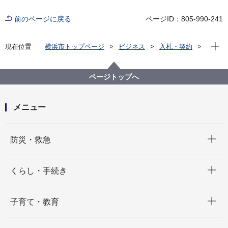
前のページに戻る
ページID：805-990-241
現在位
現在位置
横浜市トップページ
ビジネス
入札・契約
プロポーザル等の発注情報
2023年度
委託
こども青少年局
【契約結果掲載】【公募型プロポーザル】保育所等へ
ページトップへ
のタクシー送迎支援モデル事業業務委託
メニュー
開く
防災・救急
開く
くらし・手続き
開く
子育て・教育
開く