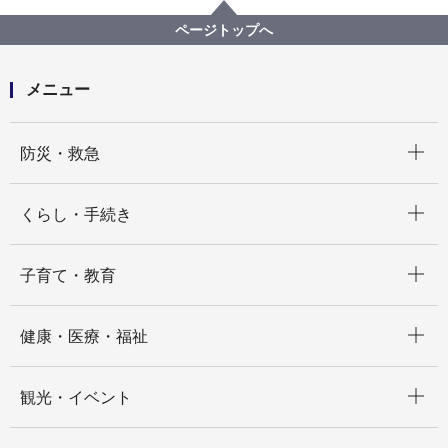
こども青少年局
【入札結果公表】【公募型指名競争入札】令和５年度
ページトップへ
不適切保育に関する専用相談窓口業務委託
メニュー
開く
防災・救急
開く
くらし・手続き
開く
子育て・教育
開く
健康・医療・福祉
開く
観光・イベント
開く