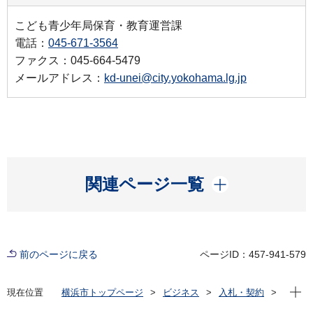
こども青少年局保育・教育運営課
電話：
045-671-3564
ファクス：045-664-5479
メールアドレス：
kd-unei@city.yokohama.lg.jp
開く
関連ページ一覧
前のページに戻る
ページID：457-941-579
現在位
現在位置
横浜市トップページ
ビジネス
入札・契約
プロポーザル等の発注情報
2023年度
委託