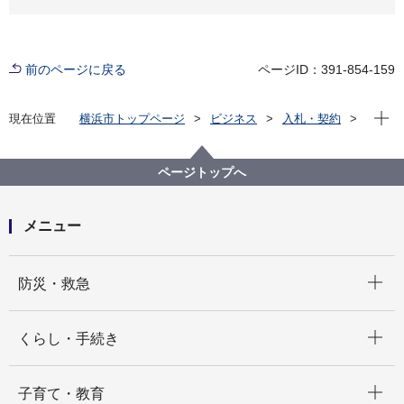
前のページに戻る
ページID：391-854-159
現在位
現在位置
横浜市トップページ
ビジネス
入札・契約
プロポーザル等の発注情報
2023年度
委託
こども青少年局
【質問回答掲載】令和５年度横浜市産後母子ケア事業
ページトップへ
（ショートステイ・デイケア）業務委託
メニュー
開く
防災・救急
開く
くらし・手続き
開く
子育て・教育