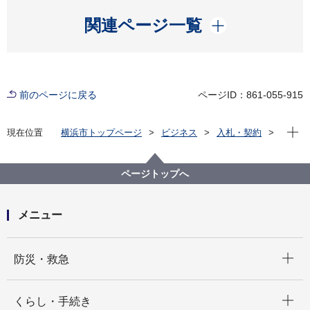
開く
関連ページ一覧
前のページに戻る
ページID：861-055-915
現在位
現在位置
横浜市トップページ
ビジネス
入札・契約
プロポーザル等の発注情報
2023年度
委託
こども青少年局
【公募型指名競争入札】地域における父親育児支援講
ページトップへ
座開催支援業務委託
メニュー
開く
防災・救急
開く
くらし・手続き