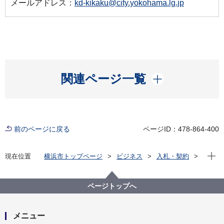
メールアドレス：
kd-kikaku@city.yokohama.lg.jp
開く
関連ページ一覧
前のページに戻る
ページID：478-864-400
現在位
現在位置
横浜市トップページ
ビジネス
入札・契約
プロポーザル等の発注情報
2023年度
委託
こども青少年局
【契約結果公表】【公募型プロポーザル】第３期横浜
ページトップへ
市子ども・子育て支援事業計画策定支援業務委託
メニュー