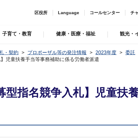
区役所
Language
コールセンター
チ
子育て・教育
健康・医療・福祉
観光・
札・契約
プロポーザル等の発注情報
2023年度
委託
札】児童扶養手当等事務補助に係る労働者派遣
募型指名競争入札】児童扶