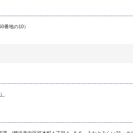
0番地の10）
B）