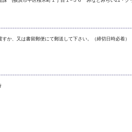
 (横浜市中区桜木町１丁目１−５６ みなとみらい21・クリ
渡すか、又は書留郵便にて郵送して下さい。（締切日時必着）
時