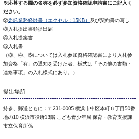
※応募する園の名称を必ず参加資格確認申請書にご記入く
ださい。
②
委託業務経歴書（エクセル：15KB）
及び契約書の写し
③入札提出書類提出届
④入札提案書
⑤入札書
（③、④、⑤については入札参加資格確認書により入札参
加資格「有」の通知を受けた者。様式は「その他の書類・
連絡事項」の入札様式にあり。）
提出場所
持参、郵送ともに：〒231-0005 横浜市中区本町６丁目50番
地の10 横浜市役所13階 こども青少年局 保育・教育支援課
市立保育所係