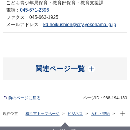
こども青少年局保育・教育部保育・教育支援課
電話：
045-671-2396
ファクス：045-663-1925
メールアドレス：
kd-hoikushien@city.yokohama.lg.jp
開く
関連ページ一覧
前のページに戻る
ページID：988-194-130
現在位
現在位置
横浜市トップページ
ビジネス
入札・契約
プロポーザル等の発注情報
2023年度
委託
こども青少年局
【入札取消】市立保育所調理業務委託（横浜市芦穂崎