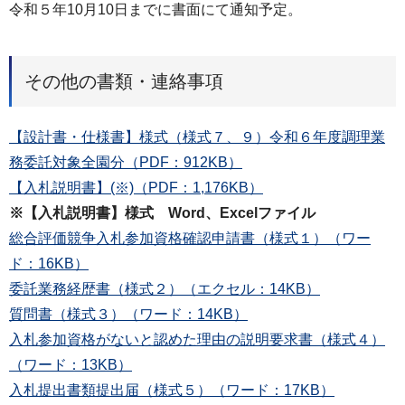
令和５年10月10日までに書面にて通知予定。
その他の書類・連絡事項
【設計書・仕様書】様式（様式７、９）令和６年度調理業
務委託対象全園分（PDF：912KB）
【入札説明書】(※)（PDF：1,176KB）
※【入札説明書】様式 Word、Excelファイル
総合評価競争入札参加資格確認申請書（様式１）（ワー
ド：16KB）
委託業務経歴書（様式２）（エクセル：14KB）
質問書（様式３）（ワード：14KB）
入札参加資格がないと認めた理由の説明要求書（様式４）
（ワード：13KB）
入札提出書類提出届（様式５）（ワード：17KB）