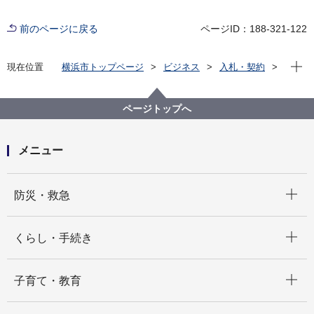
前のページに戻る
ページID：188-321-122
現在位
現在位置
横浜市トップページ
ビジネス
入札・契約
プロポーザル等の発注情報
2023年度
委託
こども青少年局
【入札結果公開】【公募型指名競争入札】令和５年度
ページトップへ
横浜市⼦育て⽀援員研修実施委託
メニュー
開く
防災・救急
開く
くらし・手続き
開く
子育て・教育
開く