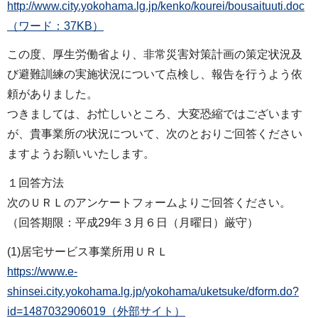
http://www.city.yokohama.lg.jp/kenko/kourei/bousaituuti.doc
（ワード：37KB）
この度、厚生労働省より、非常災害対策計画の策定状況及
び避難訓練の実施状況について点検し、報告を行うよう依
頼がありました。
つきましては、お忙しいところ、大変恐縮ではございます
が、貴事業所の状況について、次のとおりご回答ください
ますようお願いいたします。
１回答方法
次のＵＲＬのアンケートフォームよりご回答ください。
（回答期限：平成29年３月６日（月曜日）厳守）
(1)居宅サービス事業所用ＵＲＬ
https://www.e-
shinsei.city.yokohama.lg.jp/yokohama/uketsuke/dform.do?
id=1487032906019（外部サイト）