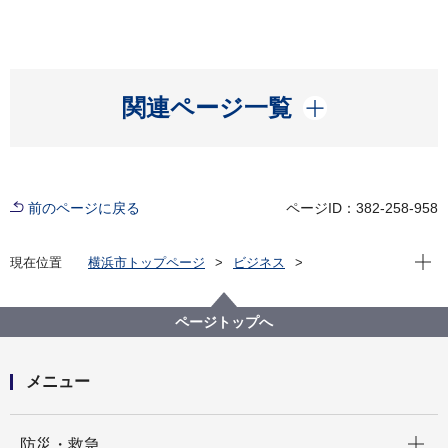
開く
関連ページ一覧
前のページに戻る
ページID：382-258-958
現在位
現在位置
横浜市トップページ
ビジネス
分野別メニュー
福祉・介護
高齢者福祉・介護
事業者指定・委託等の手続き
各種申請関係
ページトップへ
メニュー
開く
防災・救急