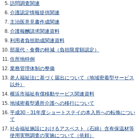
訪問調査関連
介護認定情報提供関連
主治医意見書作成関連
介護報酬請求関連資料
利用者負担助成関連資料
部屋代・食費の軽減（負担限度額認定）
住所地特例
業務管理体制の整備
老人福祉法に基づく届出について（地域密着型サービス
以外）
横浜市福祉有償移動サービス関連資料
地域密着型通所介護への移行について
平成30・31年度ショートステイの本入所への転換につい
て
社会福祉施設におけるアスベスト（石綿）含有保温材等
使用実態調査の実施について（依頼）