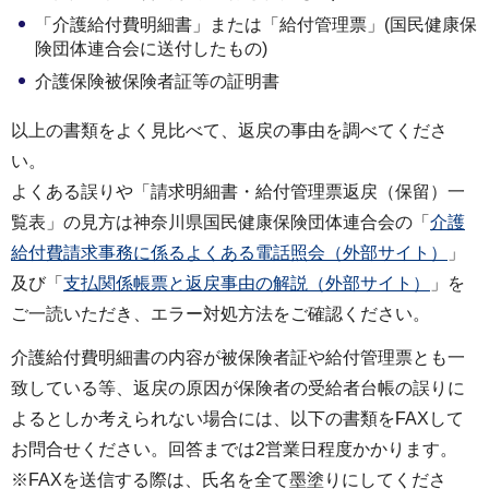
「介護給付費明細書」または「給付管理票」(国民健康保
険団体連合会に送付したもの)
介護保険被保険者証等の証明書
以上の書類をよく見比べて、返戻の事由を調べてくださ
い。
よくある誤りや「請求明細書・給付管理票返戻（保留）一
覧表」の見方は神奈川県国民健康保険団体連合会の「
介護
給付費請求事務に係るよくある電話照会（外部サイト）
」
及び「
支払関係帳票と返戻事由の解説（外部サイト）
」を
ご一読いただき、エラー対処方法をご確認ください。
介護給付費明細書の内容が被保険者証や給付管理票とも一
致している等、返戻の原因が保険者の受給者台帳の誤りに
よるとしか考えられない場合には、以下の書類をFAXして
お問合せください。回答までは2営業日程度かかります。
※FAXを送信する際は、氏名を全て墨塗りにしてくださ