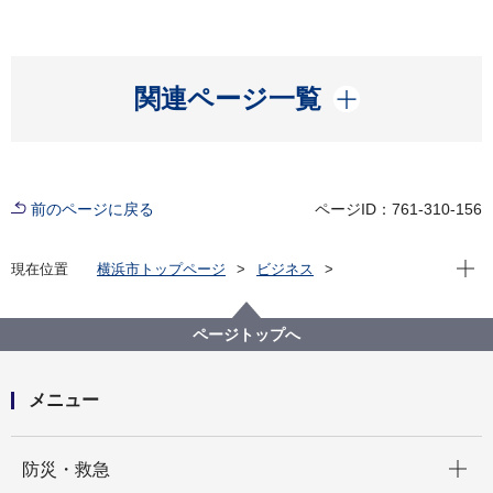
開く
関連ページ一覧
前のページに戻る
ページID：761-310-156
現在位
現在位置
横浜市トップページ
ビジネス
分野別メニュー
福祉・介護
高齢者福祉・介護
事業者指定・委託等の手続き
各種申請関係：介護報酬請求関連資料
ページトップへ
メニュー
開く
防災・救急