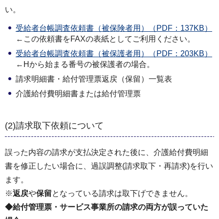
い。
受給者台帳調査依頼書（被保険者用）（PDF：137KB）
←この依頼書をFAXの表紙としてご利用ください。
受給者台帳調査依頼書（被保護者用）（PDF：203KB）
←Hから始まる番号の被保護者の場合。
請求明細書・給付管理票返戻（保留）一覧表
介護給付費明細書または給付管理票
(2)請求取下依頼について
誤った内容の請求が支払決定された後に、介護給付費明細
書を修正したい場合に、過誤調整(請求取下・再請求)を行い
ます。
※
返戻
や
保留
となっている請求は取下げできません。
◆給付管理票・サービス事業所の請求の両方が誤っていた