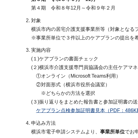
第４期 令和８年12月～令和９年２月
対象
横浜市内の居宅介護支援事業所等（対象となる
※事業所単位で３件以上のケアプランの提出を
実施内容
(１)ケアプランの書面チェック
(２)横浜市介護支援専門員協議会の主任ケアマ
①オンライン（Microsoft Teams利用）
②対面形式（横浜市役所会議室）
※どちらかの方法を選択
(３)振り返りをまとめた報告書と参加証明書の
ケアプラン点検参加証明書見本（PDF：486K
申込み方法
横浜市電子申請システムより、
事業所単位
でお