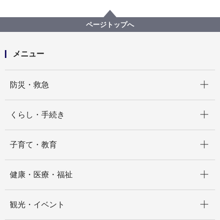
分野別メニュー
福祉・介護
高齢者福祉・介護
事業者指定・委託等の手続き
【指定申請等】電子申請届出システム（厚生労働省所
ページトップへ
管）について
メニュー
開く
防災・救急
開く
くらし・手続き
開く
子育て・教育
開く
健康・医療・福祉
開く
観光・イベント