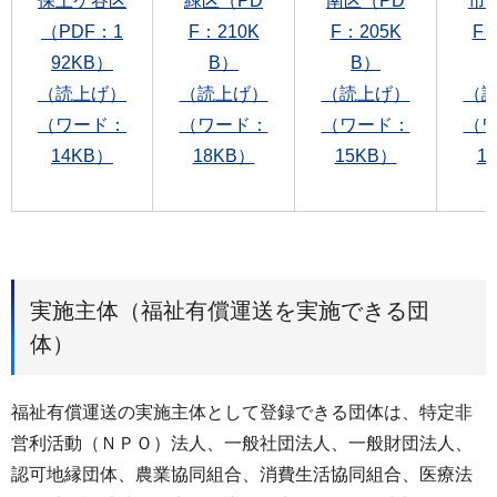
保土ケ谷区
緑区（PD
南区（PD
市
（PDF：1
F：210K
F：205K
F：
92KB）
B）
B）
（読上げ）
（読上げ）
（読上げ）
（
（ワード：
（ワード：
（ワード：
（
14KB）
18KB）
15KB）
1
実施主体（福祉有償運送を実施できる団
体）
福祉有償運送の実施主体として登録できる団体は、特定非
営利活動（ＮＰＯ）法人、一般社団法人、一般財団法人、
認可地縁団体、農業協同組合、消費生活協同組合、医療法