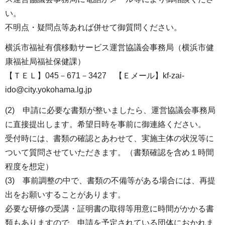
い。
不明点・疑問点等あれば併せて御質問ください。
横浜市福祉有償移動サービス運営協議会事務局（横浜市健
康福祉局福祉保健課）
【ＴＥＬ】045－671－3427 【Ｅメール】kf-zai-
ido@city.yokohama.lg.jp
(2) 申請に必要な書類が整いましたら、運営協議会事務局
に直接提出します。希望日時を事前に御連絡ください。
受付時には、書類の確認とあわせて、実施主体の状況等に
ついて質問させていただきます。（書類確認を含め１時間
程度を想定）
(3) 事前調整の中で、書類の不備等がある場合には、再提
出をお願いすることがあります。
必要な研修の受講・証明書の取得等用意に時間がかかる書
類もありますので、申請を予定されている団体におかれま