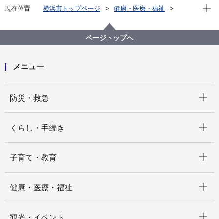
現在位
現在位置
横浜市トップページ
健康・医療・福祉
福祉・介護
地域福祉保健
福祉有償移動サービス
福祉有償運送（福祉有償移動サービス）
ページトップへ
メニュー
開く
防災・救急
開く
くらし・手続き
開く
子育て・教育
開く
健康・医療・福祉
開く
観光・イベント