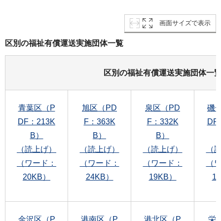
画面サイズで表示
区別の福祉有償運送実施団体一覧
区別の福祉有償運送実施団体一
青葉区（P
旭区（PD
泉区（PD
磯
DF：213K
F：363K
F：332K
DF
B）
B）
B）
（読上げ）
（読上げ）
（読上げ）
（
（ワード：
（ワード：
（ワード：
（
20KB）
24KB）
19KB）
1
金沢区（P
港南区（P
港北区（P
栄