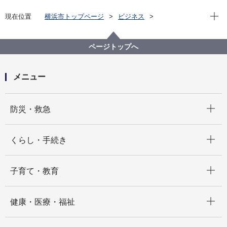
現在位
現在位置
横浜市トップページ
ビジネス
分野別メニュー
福祉・介護
高齢者福祉・介護
事業者指定・委託等の手続き
介護予防・日常生活支援総合事業（総合事業）関連
ページトップへ
総合事業指定各種手続き
総合事業書式ライブラリー（申請・届出）
メニュー
開く
防災・救急
開く
くらし・手続き
開く
子育て・教育
開く
健康・医療・福祉
開く