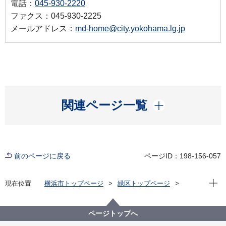
電話：
045-930-2220
ファクス：045-930-2225
メールアドレス：
md-home@city.yokohama.lg.jp
開く
関連ページ一覧
前のページに戻る
ページID：198-156-057
現在位
現在位置
横浜市トップページ
緑区トップページ
区政情報
区長のメッセージ
令和5年度
【第8回】「みどりスポーツフェスティバル2023」が
開催されました！
ページトップへ