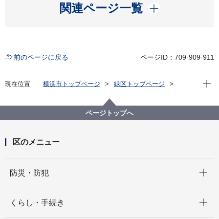
開く
関連ページ一覧
前のページに戻る
ページID：709-909-911
現在位
現在位置
横浜市トップページ
緑区トップページ
くらし・手続き
まちづくり・環境
土木事務所
緑土木事務所
公園に関して
緑区 公園紹介
ページトップへ
緑区の身近な公園(地域別・50音順)
鉄谷公園
区のメニュー
開く
防災・防犯
開く
くらし・手続き