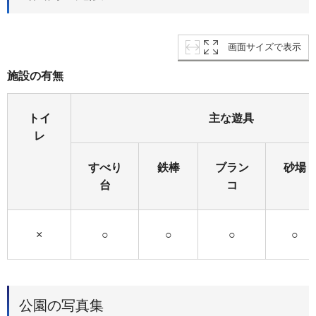
画面サイズで表示
施設の有無
トイ
主な遊具
レ
すべり
鉄棒
ブラン
砂場
台
コ
×
○
○
○
○
公園の写真集