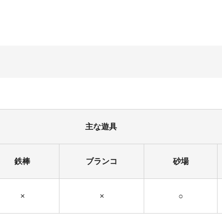
主な遊具
鉄棒
ブランコ
砂場
×
×
○