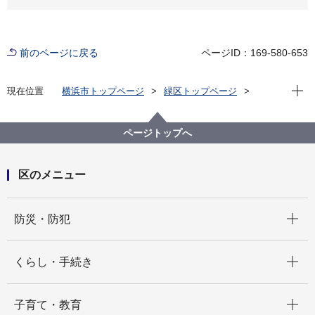
前のページに戻る
ページID：169-580-653
現在位
現在位置
横浜市トップページ
緑区トップページ
くらし・手続き
まちづくり・環境
土木事務所
緑土木事務所
公園に関して
緑区 公園紹介
ページトップへ
緑区の身近な公園(地域別・50音順)
東本郷第三公園
区のメニュー
開く
防災・防犯
開く
くらし・手続き
開く
子育て・教育