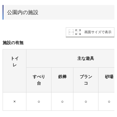
公園内の施設
画面サイズで表示
施設の有無
トイ
主な遊具
レ
すべり
鉄棒
ブラン
砂場
台
コ
×
○
○
○
○