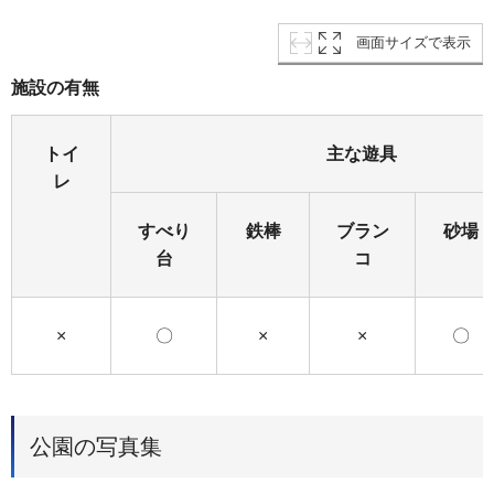
画面サイズで表示
施設の有無
トイ
主な遊具
レ
すべり
鉄棒
ブラン
砂場
台
コ
×
〇
×
×
〇
公園の写真集