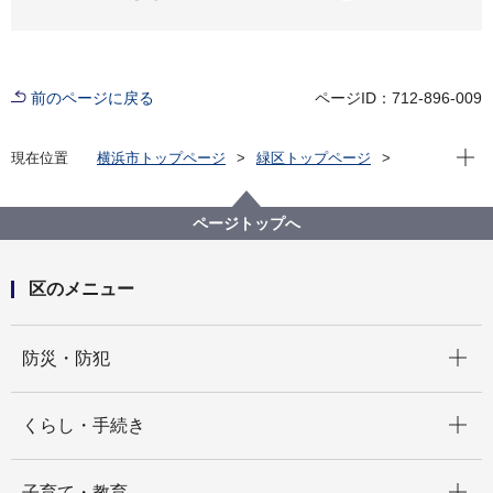
前のページに戻る
ページID：712-896-009
現在位
現在位置
横浜市トップページ
緑区トップページ
くらし・手続き
まちづくり・環境
土木事務所
緑土木事務所
公園に関して
緑区 公園紹介
ページトップへ
緑区の身近な公園(地域別・50音順)
上山町中公園
区のメニュー
開く
防災・防犯
開く
くらし・手続き
開く
子育て・教育