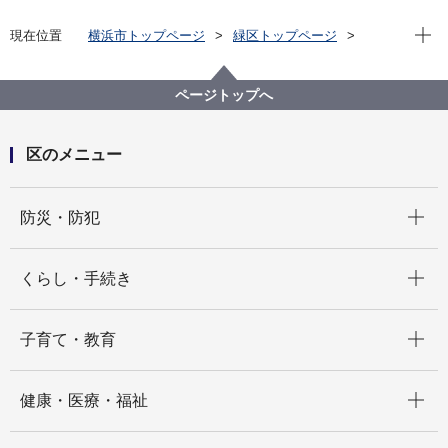
現在位
現在位置
横浜市トップページ
緑区トップページ
くらし・手続き
まちづくり・環境
土木事務所
緑土木事務所
公園に関して
緑区 公園紹介
ページトップへ
緑区の身近な公園(地域別・50音順)
鴨居四丁目公園
区のメニュー
開く
防災・防犯
開く
くらし・手続き
開く
子育て・教育
開く
健康・医療・福祉
開く