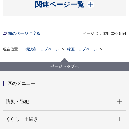
開く
関連ページ一覧
前のページに戻る
ページID：628-020-554
現在位
現在位置
横浜市トップページ
緑区トップページ
くらし・手続き
まちづくり・環境
土木事務所
緑土木事務所
公園に関して
緑区 公園紹介
ページトップへ
緑区の身近な公園(地域別・50音順)
長津田宮ノ前第二公園
区のメニュー
開く
防災・防犯
開く
くらし・手続き