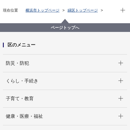
現在位
現在位置
横浜市トップページ
緑区トップページ
くらし・手続き
まちづくり・環境
土木事務所
緑土木事務所
公園に関して
緑区 公園紹介
ページトップへ
緑区の身近な公園(地域別・50音順)
中山駅北第三公園
区のメニュー
開く
防災・防犯
開く
くらし・手続き
開く
子育て・教育
開く
健康・医療・福祉
開く