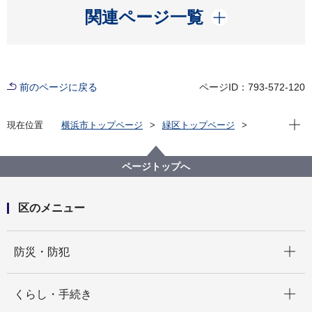
開く
関連ページ一覧
前のページに戻る
ページID：793-572-120
現在位
現在位置
横浜市トップページ
緑区トップページ
くらし・手続き
まちづくり・環境
土木事務所
緑土木事務所
公園に関して
緑区 公園紹介
ページトップへ
緑区の身近な公園(地域別・50音順)
長津田宮ノ前公園
区のメニュー
開く
防災・防犯
開く
くらし・手続き