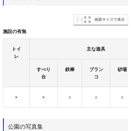
画面サイズで表示
施設の有無
トイ
主な遊具
レ
すべり
鉄棒
ブラン
砂場
台
コ
×
×
○
○
○
公園の写真集