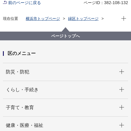
前のページに戻る
ページID：382-108-132
現在位
現在位置
横浜市トップページ
緑区トップページ
くらし・手続き
まちづくり・環境
土木事務所
緑土木事務所
公園に関して
緑区 公園紹介
ページトップへ
緑区の身近な公園(地域別・50音順)
三保公園
区のメニュー
開く
防災・防犯
開く
くらし・手続き
開く
子育て・教育
開く
健康・医療・福祉