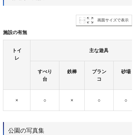
画面サイズで表示
施設の有無
トイ
主な遊具
レ
すべり
鉄棒
ブラン
砂場
台
コ
×
○
×
○
○
公園の写真集