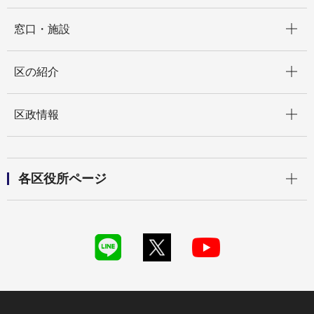
開く
窓口・施設
開く
区の紹介
開く
区政情報
開く
各区役所ページ