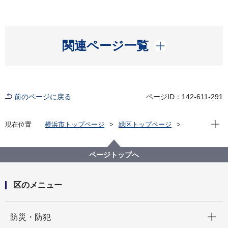
開く
関連ページ一覧
前のページに戻る
ページID：142-611-291
現在位
現在位置
横浜市トップページ
緑区トップページ
くらし・手続き
まちづくり・環境
土木事務所
緑土木事務所
公園に関して
緑区 公園紹介
ページトップへ
緑区の身近な公園(地域別・50音順)
鴨居公園
区のメニュー
開く
防災・防犯