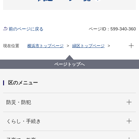
前のページに戻る
ページID：599-340-360
現在位
現在位置
横浜市トップページ
緑区トップページ
くらし・手続き
まちづくり・環境
土木事務所
緑土木事務所
公園に関して
緑区 公園紹介
ページトップへ
緑区の身近な公園(地域別・50音順)
中山谷第二公園
区のメニュー
開く
防災・防犯
開く
くらし・手続き
開く