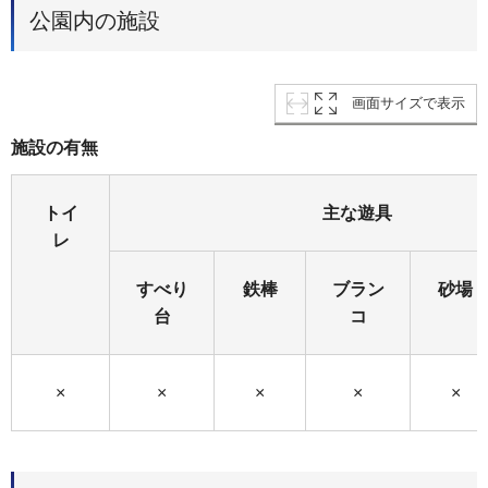
公園内の施設
画面サイズで表示
施設の有無
トイ
主な遊具
レ
すべり
鉄棒
ブラン
砂場
台
コ
×
×
×
×
×