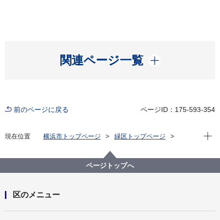
開く
関連ページ一覧
前のページに戻る
ページID：175-593-354
現在位
現在位置
横浜市トップページ
緑区トップページ
くらし・手続き
まちづくり・環境
土木事務所
緑土木事務所
公園に関して
緑区 公園紹介
ページトップへ
緑区の身近な公園(地域別・50音順)
いぶき野第四公園
区のメニュー
開く