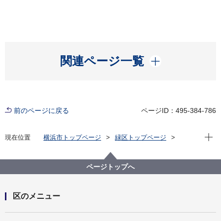
開く
関連ページ一覧
前のページに戻る
ページID：495-384-786
現在位
現在位置
横浜市トップページ
緑区トップページ
くらし・手続き
まちづくり・環境
土木事務所
緑土木事務所
公園に関して
緑区 公園紹介
ページトップへ
緑区の身近な公園(地域別・50音順)
長津田第三公園
区のメニュー
開く